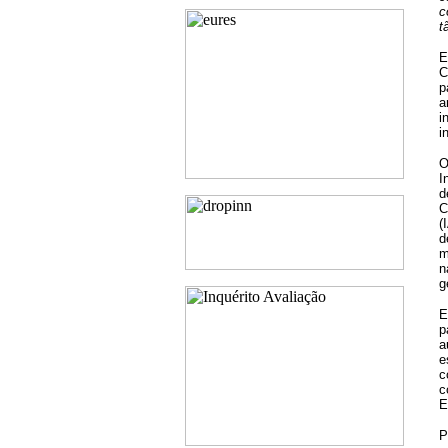
c
t
E
C
p
a
i
i
O
I
d
C
(
d
m
n
g
E
p
a
e
c
c
E
P