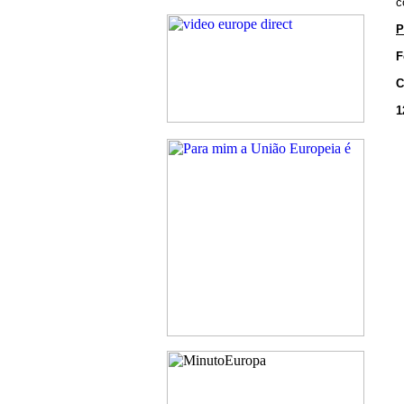
c
P
F
C
1