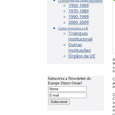
Cronologia da União Europeia
1950-1969
1970-1989
1990-1999
2000-2009
Como Funciona a UE
Triângulo
Institucional
Outras
Instituições
Órgãos da UE
A
H
c
I
Subscreva a Newsletter do
C
Europe Direct Oeste!
p
i
C
C
s
e
i
c