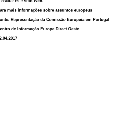
onsultar este
sítio Web
.
ara mais informações sobre assuntos europeus
onte:
Representação da Comissão Europeia em Portugal
entro de Informação Europe Direct Oeste
2.04.2017