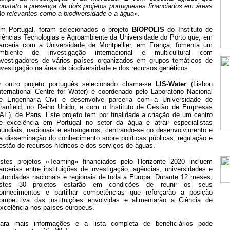
onstato a presença de dois projetos portugueses financiados em áreas
ão relevantes como a biodiversidade e a água
».
m Portugal, foram selecionados o projeto
BIOPOLIS
do Instituto de
iências Tecnologias e Agroambiente da Universidade do Porto que, em
arceria com a Universidade de Montpellier, em França, fomenta um
mbiente de investigação internacional e multicultural com
nvestigadores de vários países organizados em grupos temáticos de
nvestigação na área da biodiversidade e dos recursos genéticos.
 outro projeto português selecionado chama-se
LIS-Water
(Lisbon
nternational Centre for Water) é coordenado pelo Laboratório Nacional
e Engenharia Civil e desenvolve parceria com a Universidade de
ranfield, no Reino Unido, e com o Instituto de Gestão de Empresas
IAE), de Paris. Este projeto tem por finalidade a criação de um centro
e excelência em Portugal no setor da água e atrair especialistas
undiais, nacionais e estrangeiros, centrando-se no desenvolvimento e
a disseminação do conhecimento sobre políticas públicas, regulação e
estão de recursos hídricos e dos serviços de águas.
stes projetos «Teaming» financiados pelo Horizonte 2020 incluem
arcerias entre instituições de investigação, agências, universidades e
utoridades nacionais e regionais de toda a Europa. Durante 12 meses,
stes 30 projetos estarão em condições de reunir os seus
onhecimentos e partilhar competências que reforçarão a posição
ompetitiva das instituições envolvidas e alimentarão a Ciência de
xcelência nos países europeus.
ara mais informações e a lista completa de beneficiários pode