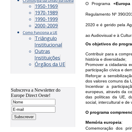
Cronologia da União Europeia
O Programa
«
Europa
1950-1969
1970-1989
Regulamento Nº 390/2014
1990-1999
2020 e é gerido pela Ag
2000-2009
Como Funciona a UE
ao Audiovisual e à Cultu
Triângulo
Os objetivos do progr
Institucional
Outras
Contribuir para a compr
Instituições
história e diversidade;
Órgãos da UE
Promover a cidadania e
participação cívica e dem
Reforçar a sensibilizaç
dos valores comuns da U
Incentivar a participa
Subscreva a Newsletter do
europeus, através da c
Europe Direct Oeste!
das políticas da UE, d
social, intercultural e d
O programa compreend
Memória europeia
:
Comemoração dos princ