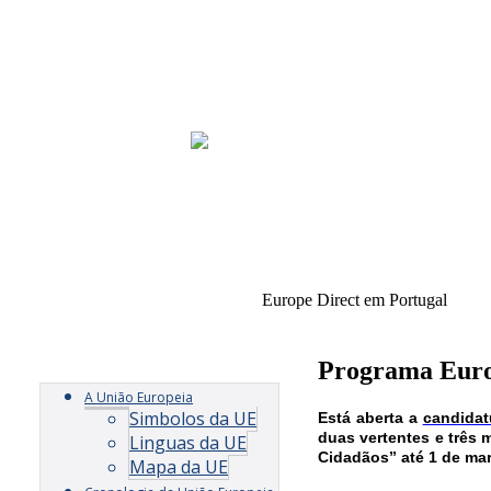
Europe Direct em Portugal
Início
Europe Direct Oeste
Notí
Programa Euro
A União Europeia
Simbolos da UE
Está aberta a
candidat
duas vertentes e três
Linguas da UE
Cidadãos” até 1 de mar
Mapa da UE