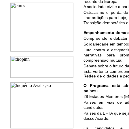
recente da Europa;
A sociedade civil e a part
Ostracismo e perda de n
tirar as lições para hoje;
Transição democrática e
Empenhamento democrát
Compreender e debater o
Solidariedade em tempos
Luta contra a estigmat
narrativas para pro
compreensão mútua;
Debate sobre o futuro d
Esta vertente compree
Redes de cidades e pro
O Programa está abe
países:
28 Estados-Membros (E
Países em vias de ade
candidatos;
Países da EFTA que sej
desse Acordo.
Os candidatos e 