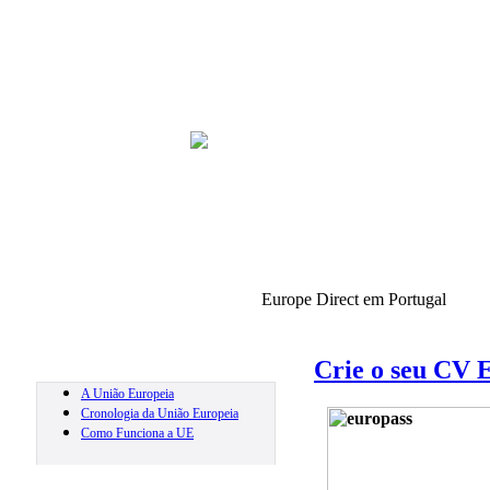
Europe Direct em Portugal
Início
Europe Direct Oeste
Notí
Crie o seu CV 
A União Europeia
Cronologia da União Europeia
Simbolos da UE
Como Funciona a UE
Linguas da UE
1950-1969
Mapa da UE
1970-1989
Triângulo Institucional
1990-1999
Outras Instituições